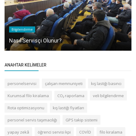
Bilgilendirme
Nasıl Servisçi Olunur?
ANAHTAR KELIMELER
personelservisi
çalışan memnuniyeti
kış lastiği basıncı
Kurumsal filo kiralama
CO₂ raporlama
veli bilgilendirme
Rota optimizasyonu
kış lastiği fiyatları
personel servis taşımacılığı
GPS takip sistemi
yapay zekâ
öğrenci servisi kpi
COVİD
filo kiralama