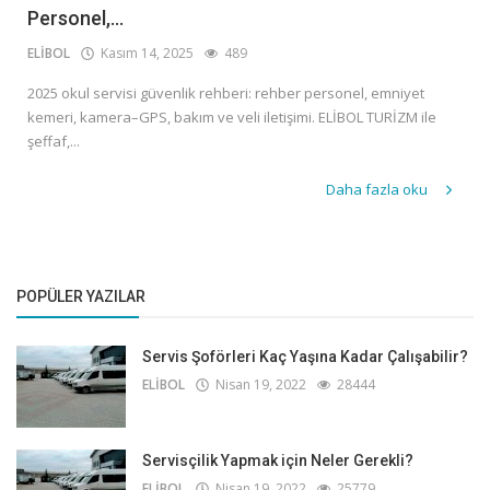
Personel,...
ELİBOL
Kasım 14, 2025
489
2025 okul servisi güvenlik rehberi: rehber personel, emniyet
kemeri, kamera–GPS, bakım ve veli iletişimi. ELİBOL TURİZM ile
şeffaf,...
Daha fazla oku
POPÜLER YAZILAR
Servis Şoförleri Kaç Yaşına Kadar Çalışabilir?
ELİBOL
Nisan 19, 2022
28444
Servisçilik Yapmak için Neler Gerekli?
ELİBOL
Nisan 19, 2022
25779