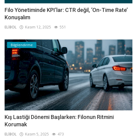
Filo Yönetiminde KPI’lar: CTR değil, ‘On-Time Rate’
Konuşalım
ELİBOL
Kasım 12, 2025
551
Bilgilendirme
Kış Lastiği Dönemi Başlarken: Filonun Ritmini
Korumak
ELİBOL
Kasım 5, 2025
473