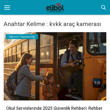
Anahtar Kelime : kvkk araç kamerası
Anasayfa
Öğrenci Taşımacılığı
Hizmet ve Yeniliklerimiz
Özel Transfer Hizmeti
İletişim
Resim Galerisi
Okul Servislerinde 2025 Güvenlik Rehberi: Rehber