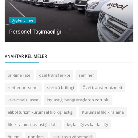
Bilgilendirme
Personel Taşımacılığı
ANAHTAR KELIMELER
on-time rate
özel transfer kpi
seminer
rehber personel
sürücü brifingi
Özel transfer hizmeti
kurumsal ulaşım
kış lastiği hangi araçlarda zorunlu
elibol turizm kurumsal filo kış lastiği
Kurumsal filo kiralama
filo kiralama kış lastiği dahil
kış lastiği vs kar lastiği
önlem
pandemi
okul taşıtı yönetmeliği