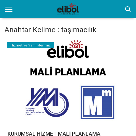
Anahtar Kelime : taşımacılık
Anasayfa
Hizmet ve Yeniliklerimiz
Hizmet ve Yeniliklerimiz
Kurumsal Filo Kiralama
İletişim
Özel Transfer Hizmeti
Resim Galerisi
KURUMSAL HİZMET MALİ PLANLAMA